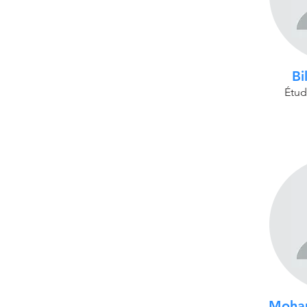
Bi
Étud
Moham