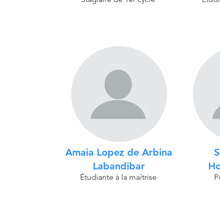
Amaia Lopez de Arbina
S
Labandibar
Ho
Étudiante à la maîtrise
P