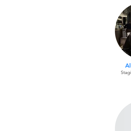
A
Stagi