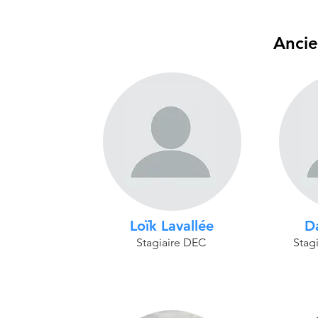
Anci
Loïk Lavallée
D
Stagiaire DEC
Stagi