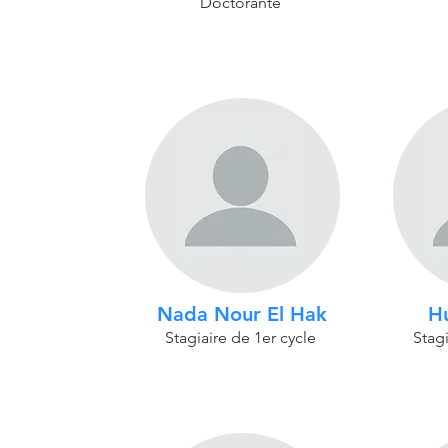
Doctorante
Nada Nour El Hak
H
Stagiaire de 1er cycle
Stagi