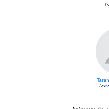
Po
Tara
Assoc