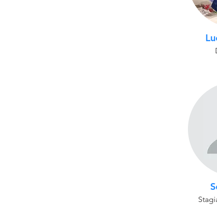
Lu
S
Stagi