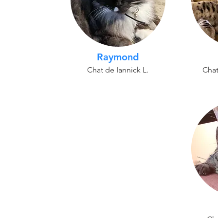
Raymond
Chat de Iannick L.
Chat