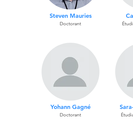
Steven Mauries
Ca
Doctorant
Étudi
Yohann Gagné
Sara
Doctorant
Étudia