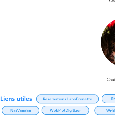
Cha
Chat
Liens utiles
R
Réservations LaboFrenette
WebPlotDigitizer
NotVoodoo
Writ