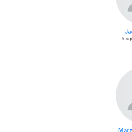
Ja
Stagi
Marz