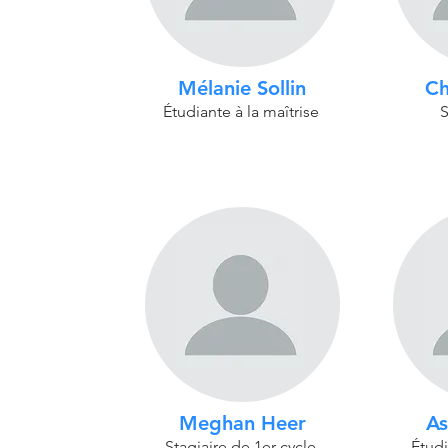
Mélanie Sollin
Ch
Étudiante à la maîtrise
S
Meghan Heer
As
Stagiaire de 1er cycle
Étudi