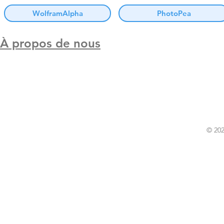
WolframAlpha
PhotoPea
À propos de nous
© 202